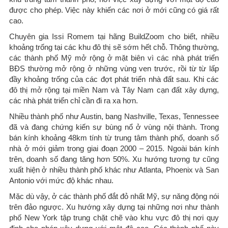
được cho phép. Việc này khiến các nơi ở mới cũng có giá rất
cao.
Chuyên gia Issi Romem tại hãng BuildZoom cho biết, nhiều
khoảng trống tại các khu đô thị sẽ sớm hết chỗ. Thông thường,
các thành phố Mỹ mở rộng ở mặt biên vì các nhà phát triển
BĐS thường mở rộng ở những vùng ven trước, rồi từ từ lấp
đầy khoảng trống của các đợt phát triển nhà đất sau. Khi các
đô thị mở rộng tại miền Nam và Tây Nam cạn đất xây dựng,
các nhà phát triển chỉ cần đi ra xa hơn.
Nhiều thành phố như Austin, bang Nashville, Texas, Tennessee
đã và đang chứng kiến sự bùng nổ ở vùng nội thành. Trong
bán kính khoảng 48km tính từ trung tâm thành phố, doanh số
nhà ở mới giảm trong giai đoạn 2000 – 2015. Ngoài bán kính
trên, doanh số đang tăng hơn 50%. Xu hướng tương tự cũng
xuất hiện ở nhiều thành phố khác như Atlanta, Phoenix và San
Antonio với mức độ khác nhau.
Mặc dù vậy, ở các thành phố đắt đỏ nhất Mỹ, sự năng động nói
trên đảo ngược. Xu hướng xây dựng tại những nơi như thành
phố New York tập trung chặt chẽ vào khu vực đô thị nơi quy