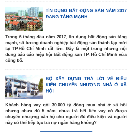
TÍN DỤNG BẤT ĐỘNG SẢN NĂM 2017
ĐANG TĂNG MẠNH
Trong 6 tháng đầu năm 2017, tín dụng bất động sản tăng
mạnh, số lương doanh nghiệp bất động sản thành lập mới
tại TP.Hồ Chí Minh rất lớn. Đây là một trong nhưng nội
dung báo cáo hiệp hội Bất động sản TP. Hồ Chí Minh vừa
công bố.
BỘ XÂY DỰNG TRẢ LỜI VỀ ĐIỀU
KIỆN CHUYỂN NHƯỢNG NHÀ Ở XÃ
HỘI
Khách hàng vay gói 30.000 tỷ đồng mua nhà ở xã hội
nhưng chưa đủ 5 năm, chưa trả hết tiền vay có được
chuyển nhượng căn hộ cho người đủ điều kiện và người
này có thể tiếp tục trả nợ ngân hàng không?