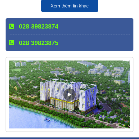
Xem thêm tin khác
028 39823874
028 39823875