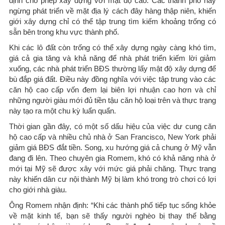
định cho phép xây dựng với mật độ cao. Các thành phố này
ngừng phát triển về mặt địa lý cách đây hàng thập niên, khiến
giới xây dựng chỉ có thể tập trung tìm kiếm khoảng trống có
sẵn bên trong khu vực thành phố.
Khi các lô đất còn trống có thể xây dựng ngày càng khó tìm,
giá cả gia tăng và khả năng để nhà phát triển kiếm lời giảm
xuống, các nhà phát triển BĐS thường lấy mật độ xây dựng để
bù đắp giá đất. Điều này đồng nghĩa với việc tập trung vào các
căn hộ cao cấp vốn đem lại biên lợi nhuận cao hơn và chỉ
những người giàu mới đủ tiền tậu căn hộ loại trên và thực trạng
này tạo ra một chu kỳ luẩn quẩn.
Thời gian gần đây, có một số dấu hiệu của việc dư cung căn
hộ cao cấp và nhiều chủ nhà ở San Francisco, New York phải
giảm giá BĐS đắt tiền. Song, xu hướng giá cả chung ở Mỹ vẫn
đang đi lên. Theo chuyên gia Romem, khó có khả năng nhà ở
mới tại Mỹ sẽ được xây với mức giá phải chăng. Thực trạng
này khiến dân cư nội thành Mỹ bị làm khó trong trò chơi có lợi
cho giới nhà giàu.
Ông Romem nhận định: “Khi các thành phố tiếp tục sống khỏe
về mặt kinh tế, bạn sẽ thấy người nghèo bị thay thế bằng