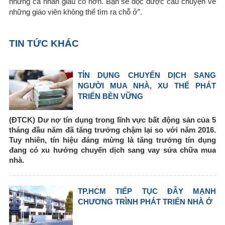
những cá nhân giàu có hơn. Bạn sẽ đọc được câu chuyện về
những giáo viên không thể tìm ra chỗ ở”.
TIN TỨC KHÁC
TÍN DỤNG CHUYỂN DỊCH SANG
NGƯỜI MUA NHÀ, XU THẾ PHÁT
TRIỂN BỀN VỮNG
(ĐTCK) Dư nợ tín dụng trong lĩnh vực bất động sản của 5
tháng đầu năm đã tăng trưởng chậm lại so với năm 2016.
Tuy nhiên, tín hiệu đáng mừng là tăng trưởng tín dụng
đang có xu hướng chuyển dịch sang vay sửa chữa mua
nhà.
TP.HCM TIẾP TỤC ĐẪY MẠNH
CHƯƠNG TRÌNH PHÁT TRIỂN NHÀ Ở