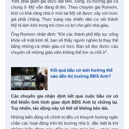
York phải giảm giá BĐS đắt tiền. Song, xu hướng giá cả
chung ở Mỹ vẫn đang đi lên. Theo chuyên gia Romem,
khó có khả năng nhà ở mới tại Mỹ sẽ được xây với mức
giá phải chăng. Thực trạng này khiến dân cư nội thành
Mỹ bị làm khó trong trò chơi có lợi cho giới nhà giàu.
Ông Romem nhận định: “Khi các thành phố tiếp tục sống
khỏe về mặt kinh tế, bạn sẽ thấy người nghèo bị thay thế
bằng những cá nhân giàu có hơn. Bạn sẽ đọc được câu
chuyện về những giáo viên không thể tìm ra chỗ ở”.
Kết quả bầu cử ảnh hưởng thế
nào đến thị trường BĐS Anh?
Các chuyên gia nhận định kết quả cuộc bầu cử có
thể khiến tình hình giao dịch BĐS Anh bị chững lại.
Tuy nhiên, tác động này có thể sẽ không kéo dài.
Những biến động về chính trị đều có khuynh hướng ngăn
chặn các hoạt động trên thị trường nhà ở, đặc biệt là khi