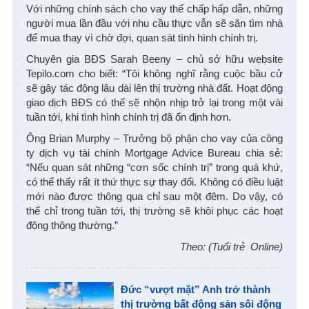
Với những chính sách cho vay thế chấp hấp dẫn, những
người mua lần đầu với nhu cầu thực vẫn sẽ săn tìm nhà
để mua thay vì chờ đợi, quan sát tình hình chính trị.
Chuyên gia BĐS Sarah Beeny – chủ sở hữu website
Tepilo.com cho biết: “Tôi không nghĩ rằng cuộc bầu cử
sẽ gây tác động lâu dài lên thị trường nhà đất. Hoạt động
giao dịch BĐS có thể sẽ nhộn nhịp trở lại trong một vài
tuần tới, khi tình hình chính trị đã ổn định hơn.
Ông Brian Murphy – Trưởng bộ phận cho vay của công
ty dịch vụ tài chính Mortgage Advice Bureau chia sẻ:
“Nếu quan sát những “cơn sốc chính trị” trong quá khứ,
có thể thấy rất ít thứ thực sự thay đổi. Không có điều luật
mới nào được thông qua chỉ sau một đêm. Do vậy, có
thể chỉ trong tuần tới, thị trường sẽ khôi phục các hoạt
động thông thường.”
Theo: (Tuổi trẻ Online)
Đức “vượt mặt” Anh trở thành
thị trường bất động sản sôi động