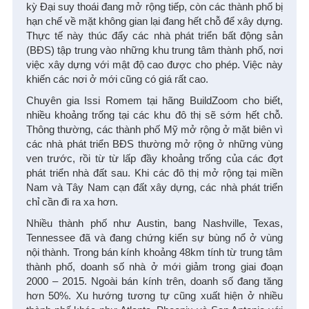
kỳ Đại suy thoái đang mở rộng tiếp, còn các thành phố bị
hạn chế về mặt không gian lại đang hết chỗ để xây dựng.
Thực tế này thúc đẩy các nhà phát triển bất động sản
(BĐS) tập trung vào những khu trung tâm thành phố, nơi
việc xây dựng với mật độ cao được cho phép. Việc này
khiến các nơi ở mới cũng có giá rất cao.
Chuyên gia Issi Romem tại hãng BuildZoom cho biết,
nhiều khoảng trống tại các khu đô thị sẽ sớm hết chỗ.
Thông thường, các thành phố Mỹ mở rộng ở mặt biên vì
các nhà phát triển BĐS thường mở rộng ở những vùng
ven trước, rồi từ từ lấp đầy khoảng trống của các đợt
phát triển nhà đất sau. Khi các đô thị mở rộng tại miền
Nam và Tây Nam cạn đất xây dựng, các nhà phát triển
chỉ cần đi ra xa hơn.
Nhiều thành phố như Austin, bang Nashville, Texas,
Tennessee đã và đang chứng kiến sự bùng nổ ở vùng
nội thành. Trong bán kính khoảng 48km tính từ trung tâm
thành phố, doanh số nhà ở mới giảm trong giai đoạn
2000 – 2015. Ngoài bán kính trên, doanh số đang tăng
hơn 50%. Xu hướng tương tự cũng xuất hiện ở nhiều