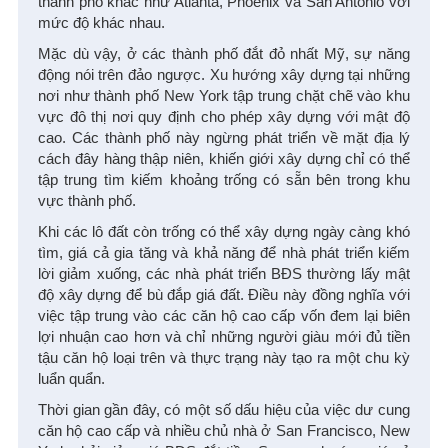
thành phố khác như Atlanta, Phoenix và San Antonio với
mức độ khác nhau.
Mặc dù vậy, ở các thành phố đắt đỏ nhất Mỹ, sự năng
động nói trên đảo ngược. Xu hướng xây dựng tại những
nơi như thành phố New York tập trung chặt chẽ vào khu
vực đô thị nơi quy định cho phép xây dựng với mật độ
cao. Các thành phố này ngừng phát triển về mặt địa lý
cách đây hàng thập niên, khiến giới xây dựng chỉ có thể
tập trung tìm kiếm khoảng trống có sẵn bên trong khu
vực thành phố.
Khi các lô đất còn trống có thể xây dựng ngày càng khó
tìm, giá cả gia tăng và khả năng để nhà phát triển kiếm
lời giảm xuống, các nhà phát triển BĐS thường lấy mật
độ xây dựng để bù đắp giá đất. Điều này đồng nghĩa với
việc tập trung vào các căn hộ cao cấp vốn đem lại biên
lợi nhuận cao hơn và chỉ những người giàu mới đủ tiền
tậu căn hộ loại trên và thực trạng này tạo ra một chu kỳ
luẩn quẩn.
Thời gian gần đây, có một số dấu hiệu của việc dư cung
căn hộ cao cấp và nhiều chủ nhà ở San Francisco, New