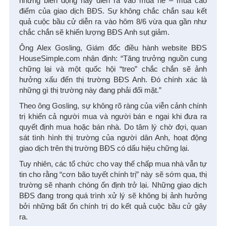
những biến động này diễn ra vào mùa hè – mùa cao
điểm của giao dịch BĐS. Sự không chắc chắn sau kết
quả cuộc bầu cử diễn ra vào hôm 8/6 vừa qua gần như
chắc chắn sẽ khiến lượng BĐS Anh sụt giảm.
Ông Alex Gosling, Giám đốc điều hành website BĐS
HouseSimple.com nhận định: “Tăng trưởng nguồn cung
chững lại và một quốc hội “treo” chắc chắn sẽ ảnh
hưởng xấu đến thị trường BĐS Anh. Đó chính xác là
những gì thị trường này đang phải đối mặt.”
Theo ông Gosling, sự không rõ ràng của viễn cảnh chính
trị khiến cả người mua và người bán e ngại khi đưa ra
quyết định mua hoặc bán nhà. Do tâm lý chờ đợi, quan
sát tình hình thị trường của người dân Anh, hoạt động
giao dịch trên thị trường BĐS có dấu hiệu chững lại.
Tuy nhiên, các tổ chức cho vay thế chấp mua nhà vẫn tự
tin cho rằng “cơn bão tuyết chính trị” này sẽ sớm qua, thị
trường sẽ nhanh chóng ổn định trở lại. Những giao dịch
BĐS đang trong quá trình xử lý sẽ không bị ảnh hưởng
bởi những bất ổn chính trị do kết quả cuộc bầu cử gây
ra.