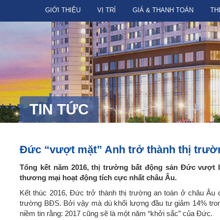
GIỚI THIỆU
VỊ TRÍ
GIÁ & THANH TOÁN
TH
TIN TỨC
Đức “vượt mặt” Anh trở thành thị trườ
Tổng kết năm 2016, thị trường bất động sản Đức vượt lên
thương mại hoạt động tích cực nhất châu Âu.
Kết thúc 2016, Đức trở thành thị trường an toàn ở châu Âu 
trường BĐS. Bởi vậy mà dù khối lượng đầu tư giảm 14% trong
niềm tin rằng: 2017 cũng sẽ là một năm “khởi sắc” của Đức.