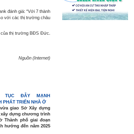
nk đánh giá: “Với 7 thành
o với các thị trường châu
i của thị trường BĐS Đức.
Nguồn (Internet)
ẾP TỤC ĐẪY MẠNH
 PHÁT TRIỂN NHÀ Ở
vừa giao Sở Xây dựng
c xây dựng chương trình
 ở Thành phố giai đoạn
ịnh hướng đến năm 2025
t triển nhà ở giai đoạn