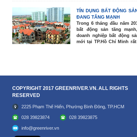
chuyển dịch sang vay sử
nhà.
TÍN DỤNG BẤT ĐỘNG SA
ĐANG TĂNG MẠNH
Trong 6 tháng đầu năm 2017
bất động sản tăng mạnh
doanh nghiệp bất động sả
mới tại TP.Hồ Chí Minh rất
một trong nhưng nội dung ba
hội Bất động sản TP. Hồ C
công bố.
COPYRIGHT 2017 GREENRIVER.VN. ALL RIGHTS
RESERVED
2225 Phạm Thế Hiển, Phường Bình Đông, TP.HCM
028 39823874
028 39823875
info@greenriver.vn