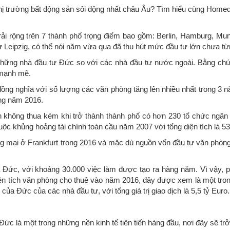
hị trường bất động sản sôi động nhất châu Âu? Tìm hiểu cùng Homedy
i rộng trên 7 thành phố trọng điểm bao gồm: Berlin, Hamburg, Mun
hư Leipzig, có thể nói năm vừa qua đã thu hút mức đầu tư lớn chưa từ
hững nhà đầu tư Đức so với các nhà đầu tư nước ngoài. Bằng chứn
 mạnh mẽ.
, đồng nghĩa với số lượng các văn phòng tăng lên nhiều nhất trong 3
rong năm 2016.
àn không thua kém khi trở thành thành phố có hơn 230 tổ chức ngân
uộc khủng hoảng tài chính toàn cầu năm 2007 với tổng diện tích là 
ng mại ở Frankfurt trong 2016 và mặc dù nguồn vốn đầu tư văn phòn
của Đức, với khoảng 30.000 việc làm được tạo ra hàng năm. Vì vậy,
ện tích văn phòng cho thuê vào năm 2016, đây được xem là một tro
của Đức của các nhà đầu tư, với tổng giá trị giao dịch là 5,5 tỷ Euro.
Đức là một trong những nền kinh tế tiên tiến hàng đầu, nơi đây sẽ t