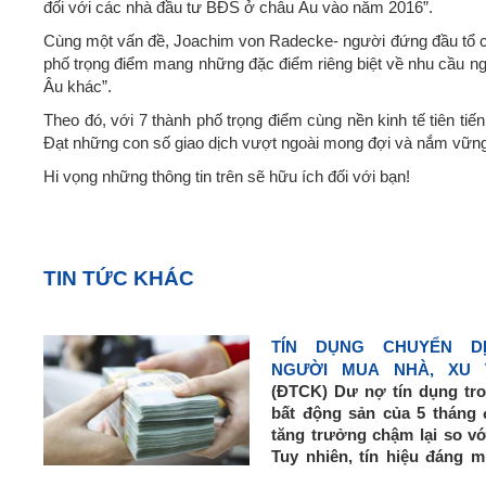
đối với các nhà đầu tư BĐS ở châu Âu vào năm 2016”.
Cùng một vấn đề, Joachim von Radecke- người đứng đầu tổ ch
phố trọng điểm mang những đặc điểm riêng biệt về nhu cầu ngh
Âu khác”.
Theo đó, với 7 thành phố trọng điểm cùng nền kinh tế tiên t
Đạt những con số giao dịch vượt ngoài mong đợi và nắm vững 
Hi vọng những thông tin trên sẽ hữu ích đối với bạn!
TIN TỨC KHÁC
TÍN DỤNG CHUYỂN D
NGƯỜI MUA NHÀ, XU T
(ĐTCK) Dư nợ tín dụng tro
TRIỂN BỀN VỮNG
bất động sản của 5 tháng
tăng trưởng chậm lại so v
Tuy nhiên, tín hiệu đáng m
trưởng tín dụng đang co