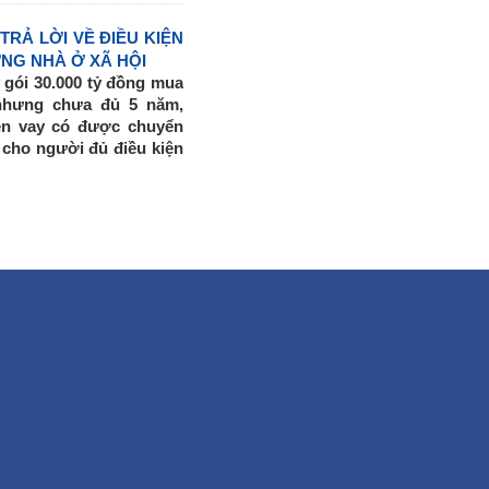
năm 2017.
TRẢ LỜI VỀ ĐIỀU KIỆN
 dựng đảm bảo thời gian
NG NHÀ Ở XÃ HỘI
ành phố và UBND Thành
 gói 30.000 tỷ đồng mua
g qua và phê duyệt trong
nhưng chưa đủ 5 năm,
ựng kế hoạch phát triển
iền vay có được chuyển
 xã hội trên địa bàn Thành
cho người đủ điều kiện
016 – 2020 và năm 2017,
ó thể tiếp tục trả nợ
 phố trong quý II/2017.
ng?
 Đầu tư được giao tham
 phố bổ sung chỉ tiêu
 vào kế hoạch phát triển
 hàng năm và 5 năm của
– Kiến trúc được giao
D các quận, huyện rà
 điều chỉnh bổ sung, xác
 nhà ở xã hội đã được
 kế đô thị để phục vụ công
nước đối với dự án nhà ở
 cầu của Chiến lược Phát
c gia, Luật Quy hoạch đô