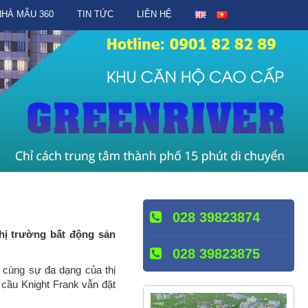
NHÀ MẪU 360
TIN TỨC
LIÊN HỆ
028 39823874
thị trường bất động sản
028 39823875
h cùng sự đa dạng của thị
cầu Knight Frank vẫn đặt