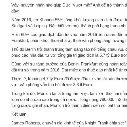
Vậy, nguyên nhân nào giúp Đức “vượt mặt” Anh để trở thành t
đây:
Năm 2016, có Khoảng 55% tổng khối lượng giao dịch được trả
Stuttgart và Leipzig. Đặc biệt với một thành phố hạng trung n
Hơn 60% các giao dịch đầu tư vào năm 2016 liên quan đến n
Frankfurt, phân khúc thuê nhà ở, thuê văn phòng tăng trưởng
Thủ đô Berlin trở thành trung tâm sáng tạo nổi tiếng châu Âu
phục các nhà đầu tư với tổng giá trị giao dịch là 5,7 tỷ Euro t
Cùng với sự tăng trưởng của Berlin, Frankfurt cũng hoàn to
đặt trụ sở trong năm 2016. Đạt mức cho thuê cao nhất kể từ c
Thực tế, khoảng 4,7 tỷ Euro đã được đầu tư vào tài sản thươ
vực văn phòng vẫn thu hút được 3,3 tỉ Euro.
Trong khi đó, Munich lại là trung tâm việc làm lớn thứ hai 
luôn có nhu cầu cao trong cả nước. Tổng cộng 780.000 m2 di
từng được ghi nhận. Munich trở thành điểm đến nổi bật thứ hai 
Kết luận
James Roberts, chuyên gia kinh tế của Knight Frank chia sẻ: “