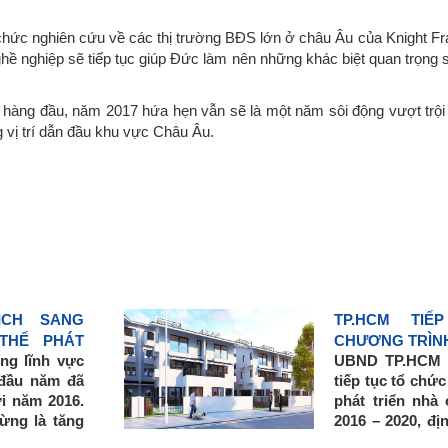
ức nghiên cứu về các thị trường BĐS lớn ở châu Âu của Knight Fra
ề nghiệp sẽ tiếp tục giúp Đức làm nên những khác biệt quan trọng s
iến hàng đầu, năm 2017 hứa hẹn vẫn sẽ là một năm sôi động vượt trộ
vị trí dẫn đầu khu vực Châu Âu.
ỊCH SANG
TP.HCM TI
HẾ PHÁT
CHƯƠNG TRÌNH
ng lĩnh vực
UBND TP.HCM 
 đầu năm đã
tiếp tục tổ chứ
ới năm 2016.
phát triển nhà
ừng là tăng
2016 – 2020, đ
́ xu hướng
và kế hoạch phá