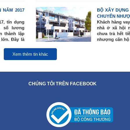
a chữa mua
2016 – 2020 và 
̉N NĂM 2017
BỘ XÂY DỰNG 
Theo đó, Sở Xây
CHUYỂN NHƯỢ
trình HĐND Th
, tín dụng
Khách hàng vay
phố xem xét thôn
, số lương
nhà ở xã hội 
năm 2017; xây d
n thành lập
chưa trả hết t
và quản lý nhà ở
 lớn. Đây là
nhượng căn hộ 
phố giai đoạn 2
́o cáo hiệp
và người này c
trình UBND Thành
hí Minh vừa
ngân hàng khô
Xem thêm tin khác
Sở Kế hoạch và
mưu UBND Thành
phát triển nhà ở
kinh tế xã hội
Thành phố.
CHÚNG TÔI TRÊN FACEBOOK
Sở Quy hoạch 
hướng dẫn UBN
soát, cập nhật,
định các dự án
duyệt đồ án thiết
tác quản lý nhà 
xã hội theo yêu
triển nhà ở quố