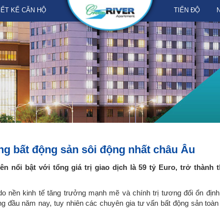
IẾT KẾ CĂN HỘ
TIẾN ĐỘ
ng bất động sản sôi động nhất châu Âu
 nổi bật với tổng giá trị giao dịch là 59 tỷ Euro, trở thành 
do nền kinh tế tăng trưởng mạnh mẽ và chính trị tương đối ổn địn
 đầu năm nay, tuy nhiên các chuyên gia tư vấn bất động sản toàn 