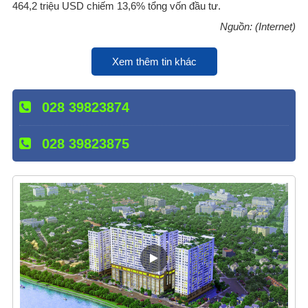
464,2 triệu USD chiếm 13,6% tổng vốn đầu tư.
Nguồn: (Internet)
Xem thêm tin khác
028 39823874
028 39823875