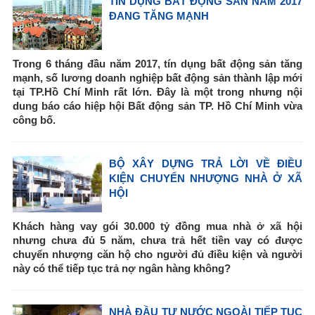
TÍN DỤNG BẤT ĐỘNG SẢN NĂM 2017
ĐANG TĂNG MẠNH
Trong 6 tháng đầu năm 2017, tín dụng bất động sản tăng
mạnh, số lương doanh nghiệp bất động sản thành lập mới
tại TP.Hồ Chí Minh rất lớn. Đây là một trong nhưng nội
dung báo cáo hiệp hội Bất động sản TP. Hồ Chí Minh vừa
công bố.
BỘ XÂY DỰNG TRẢ LỜI VỀ ĐIỀU
KIỆN CHUYỂN NHƯỢNG NHÀ Ở XÃ
HỘI
Khách hàng vay gói 30.000 tỷ đồng mua nhà ở xã hội
nhưng chưa đủ 5 năm, chưa trả hết tiền vay có được
chuyển nhượng căn hộ cho người đủ điều kiện và người
này có thể tiếp tục trả nợ ngân hàng không?
NHÀ ĐẦU TƯ NƯỚC NGOÀI TIẾP TỤC