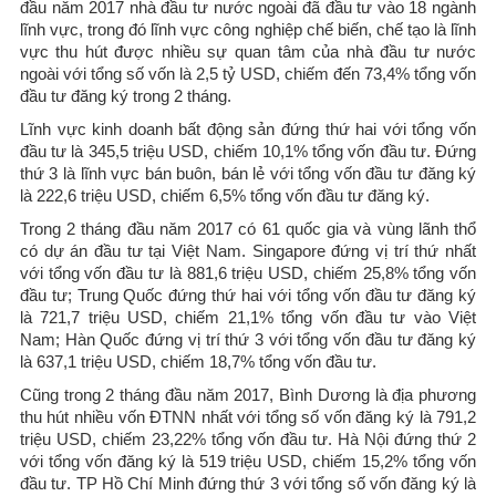
đầu năm 2017 nhà đầu tư nước ngoài đã đầu tư vào 18 ngành
lĩnh vực, trong đó lĩnh vực công nghiệp chế biến, chế tạo là lĩnh
vực thu hút được nhiều sự quan tâm của nhà đầu tư nước
ngoài với tổng số vốn là 2,5 tỷ USD, chiếm đến 73,4% tổng vốn
đầu tư đăng ký trong 2 tháng.
Lĩnh vực kinh doanh bất động sản đứng thứ hai với tổng vốn
đầu tư là 345,5 triệu USD, chiếm 10,1% tổng vốn đầu tư. Đứng
thứ 3 là lĩnh vực bán buôn, bán lẻ với tổng vốn đầu tư đăng ký
là 222,6 triệu USD, chiếm 6,5% tổng vốn đầu tư đăng ký.
Trong 2 tháng đầu năm 2017 có 61 quốc gia và vùng lãnh thổ
có dự án đầu tư tại Việt Nam. Singapore đứng vị trí thứ nhất
với tổng vốn đầu tư là 881,6 triệu USD, chiếm 25,8% tổng vốn
đầu tư; Trung Quốc đứng thứ hai với tổng vốn đầu tư đăng ký
là 721,7 triệu USD, chiếm 21,1% tổng vốn đầu tư vào Việt
Nam; Hàn Quốc đứng vị trí thứ 3 với tổng vốn đầu tư đăng ký
là 637,1 triệu USD, chiếm 18,7% tổng vốn đầu tư.
Cũng trong 2 tháng đầu năm 2017, Bình Dương là địa phương
thu hút nhiều vốn ĐTNN nhất với tổng số vốn đăng ký là 791,2
triệu USD, chiếm 23,22% tổng vốn đầu tư. Hà Nội đứng thứ 2
với tổng vốn đăng ký là 519 triệu USD, chiếm 15,2% tổng vốn
đầu tư. TP Hồ Chí Minh đứng thứ 3 với tổng số vốn đăng ký là