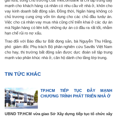
già nửa, song chủ trương của Vietcombank là chỉ tập trung đẩy
mạnh cho khách hàng cá nhân có nhu cầu về nhà ở, khôn cho
vay kinh doanh bất động sản. Đồng thời, Ngân hàng không có
chủ trương cung ứng vốn tín dụng cho các chủ đầu tưdự án.
Việc cho cá nhân vay mua nhà cũng chỉ triển khai ở các dự án
mà Ngân hàng có liên kết, những dự án có đầu ra rất tốt, nhằm
hạn chế rủi ro nợ xấu.
Trao đổi với Báo đầu tư Bất đọng sản, bà Nguyễn Thu Hằng,
phó giám đốc Phụ trách Bộ phân nghiên cứu Savills Việt Nam
cho hay, thị trường bất động sản được dực đoán sẽ tập trung
mạnh vào phân khúc nhà ở, căn hộ dành cho tầng lớp trung.
TIN TỨC KHÁC
TP.HCM TIẾP TỤC ĐẪY MẠNH
CHƯƠNG TRÌNH PHÁT TRIỂN NHÀ Ở
UBND TP.HCM vừa giao Sở Xây dựng tiếp tục tổ chức xây