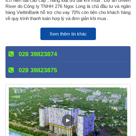
ích hiện đại cao cấp , hàng loạt ưu đãi khi mua . Dự án Green
River do Công ty TNHH 276 Ngọc Long là chủ đầu tư và ngân
hàng ViettinBank hỗ trợ cho vay 70% còn tiện cho khách hàng
về quy trình thanh toán hợp lý và đơn giản khi mua .
Xem thêm tin khác
028 39823874
028 39823875