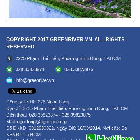
COPYRIGHT 2017 GREENRIVER.VN. ALL RIGHTS
RESERVED
2225 Phạm Thế Hiển, Phường Bình Đông, TP.HCM
028 39823874
028 39823875
info@greenriver.vn
Công ty TNHH 276 Ngọc Long
Địa chỉ: 2225 Phạm Thế Hiển, Phường Bình Đông, TP.HCM
Điện thoại: ‎028.39823874 - 028.39823875
Mail: ngoclong@ngoclong.org
Số ĐKKD: 0312933322. Ngày ĐK: 18/09/2014. Nơi cấp: Sở
KH&ĐT Tp.HCM