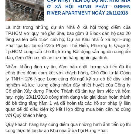
CẬP NHẬT TIẾN ĐỘ DỰ ÁN: KHU NHÀ
Ở XÃ HỘI HƯNG PHÁT– GREEN
RIVER APARTMENT NGÀY 20/11/2018
Là một trong những dự án Nhà ở xã hội trọng điểm của
TP.HCM với quy mô gần 3ha, bao gồm 3 Block căn hộ cao 20
tầng và lên đến 1554 căn hộ, Dự án Khu nhà ở xã hội Hưng
Phát tọa lạc tại số 2225 Phạm Thế Hiển, Phường 6, Quận 8,
Tp.HCM cung cấp cho thị trường Bất động sản nguồn cung dồi
dào, đem đến cơ hội an cư cho hàng nghìn gia đình.
Nhằm khẳng định uy tín, đảm bảo chất lượng và tiến độ thi
công theo đúng cam kết với khách hàng, Chủ đầu tư là Công
ty TNHH 276 Ngọc Long cùng đội ngũ kỹ sư có bề dày kinh
nghiệm và lực lượng công nhân đầy nhiệt huyết của Công ty
Cổ phần Xây dựng Phước Thành đã tận tụy làm việc và hôm
nay, ngày 20/11/2018 công trình đang vào giai đoạn hoàn thành
đổ bê tông tầng hầm 1 và đã hoàn tất các hồ sơ pháp lý liên
quan để đủ điều kiện ký kết Hợp đồng mua bán căn hộ cùng
với Quý khách hàng.
Quý khách hàng hãy cùng điểm qua những hình ảnh tiến độ thi
công thực tế tại dự án Khu nhà ở xã hội Hưng Phát: