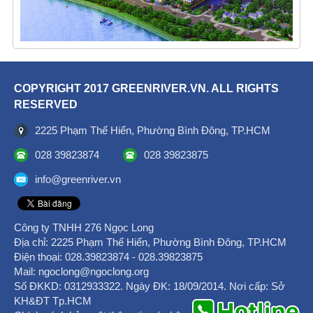
COPYRIGHT 2017 GREENRIVER.VN. ALL RIGHTS
RESERVED
2225 Phạm Thế Hiển, Phường Bình Đông, TP.HCM
028 39823874
028 39823875
info@greenriver.vn
Công ty TNHH 276 Ngọc Long
Địa chỉ: 2225 Phạm Thế Hiển, Phường Bình Đông, TP.HCM
Điện thoại: ‎028.39823874 - 028.39823875
Mail: ngoclong@ngoclong.org
Số ĐKKD: 0312933322. Ngày ĐK: 18/09/2014. Nơi cấp: Sở
KH&ĐT Tp.HCM