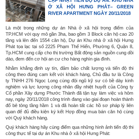
CẬP NHẬT TIẾN ĐỘ DỰ ÁN: KHU NHÀ
Ở XÃ HỘI HƯNG PHÁT– GREEN
RIVER APARTMENT NGÀY 20/11/2018
Là một trong những dự án Nhà ở xã hội trọng điểm của
TP.HCM với quy mô gần 3ha, bao gồm 3 Block căn hộ cao 20
tầng và lên đến 1554 căn hộ, Dự án Khu nhà ở xã hội Hưng
Phát tọa lạc tại số 2225 Phạm Thế Hiển, Phường 6, Quận 8,
Tp.HCM cung cấp cho thị trường Bất động sản nguồn cung dồi
dào, đem đến cơ hội an cư cho hàng nghìn gia đình.
Nhằm khẳng định uy tín, đảm bảo chất lượng và tiến độ thi
công theo đúng cam kết với khách hàng, Chủ đầu tư là Công
ty TNHH 276 Ngọc Long cùng đội ngũ kỹ sư có bề dày kinh
nghiệm và lực lượng công nhân đầy nhiệt huyết của Công ty
Cổ phần Xây dựng Phước Thành đã tận tụy làm việc và hôm
nay, ngày 20/11/2018 công trình đang vào giai đoạn hoàn thành
đổ bê tông tầng hầm 1 và đã hoàn tất các hồ sơ pháp lý liên
quan để đủ điều kiện ký kết Hợp đồng mua bán căn hộ cùng
với Quý khách hàng.
Quý khách hàng hãy cùng điểm qua những hình ảnh tiến độ thi
công thực tế tại dự án Khu nhà ở xã hội Hưng Phát: