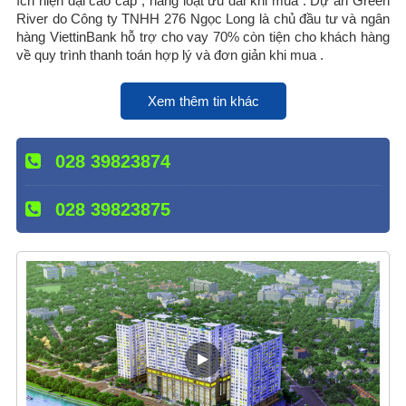
ích hiện đại cao cấp , hàng loạt ưu đãi khi mua . Dự án Green
River do Công ty TNHH 276 Ngọc Long là chủ đầu tư và ngân
hàng ViettinBank hỗ trợ cho vay 70% còn tiện cho khách hàng
về quy trình thanh toán hợp lý và đơn giản khi mua .
Xem thêm tin khác
028 39823874
028 39823875