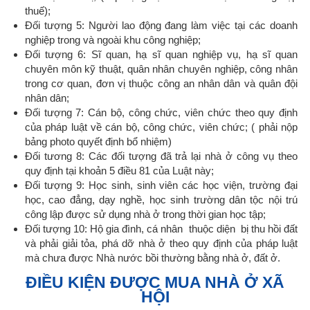
thuế);
Đối tượng 5: Người lao động đang làm việc tại các doanh
nghiệp trong và ngoài khu công nghiệp;
Đối tượng 6: Sĩ quan, hạ sĩ quan nghiệp vụ, hạ sĩ quan
chuyên môn kỹ thuật, quân nhân chuyên nghiệp, công nhân
trong cơ quan, đơn vị thuộc công an nhân dân và quân đội
nhân dân;
Đối tượng 7: Cán bộ, công chức, viên chức theo quy định
của pháp luật về cán bộ, công chức, viên chức; ( phải nộp
bảng photo quyết định bổ nhiệm)
Đối tương 8: Các đối tượng đã trả lại nhà ở công vụ theo
quy định tại khoản 5 điều 81 của Luật này;
Đối tượng 9: Học sinh, sinh viên các học viện, trường đại
học, cao đẳng, dạy nghề, học sinh trường dân tộc nội trú
công lập được sử dụng nhà ở trong thời gian học tập;
Đối tượng 10: Hộ gia đình, cá nhân thuộc diện bị thu hồi đất
và phải giải tỏa, phá dỡ nhà ở theo quy định của pháp luật
mà chưa được Nhà nước bồi thường bằng nhà ở, đất ở.
ĐIỀU KIỆN ĐƯỢC MUA NHÀ Ở XÃ
HỘI