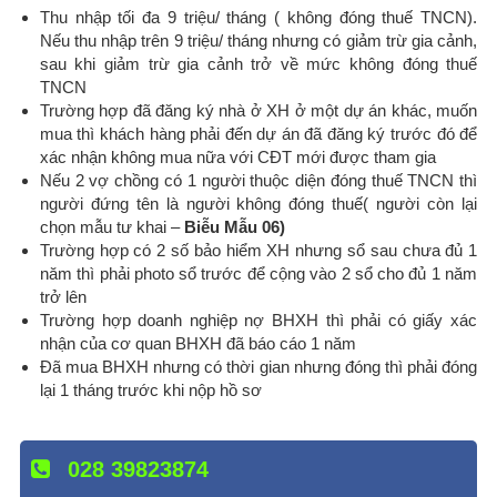
Thu nhập tối đa 9 triệu/ tháng ( không đóng thuế TNCN).
Nếu thu nhập trên 9 triệu/ tháng nhưng có giảm trừ gia cảnh,
sau khi giảm trừ gia cảnh trở về mức không đóng thuế
TNCN
Trường hợp đã đăng ký nhà ở XH ở một dự án khác, muốn
mua thì khách hàng phải đến dự án đã đăng ký trước đó để
xác nhận không mua nữa với CĐT mới được tham gia
Nếu 2 vợ chồng có 1 người thuộc diện đóng thuế TNCN thì
người đứng tên là người không đóng thuế( người còn lại
chọn mẫu tư khai –
Biễu Mẫu 06)
Trường hợp có 2 số bảo hiểm XH nhưng sổ sau chưa đủ 1
năm thì phải photo sổ trước để cộng vào 2 sổ cho đủ 1 năm
trở lên
Trường hợp doanh nghiệp nợ BHXH thì phải có giấy xác
nhận của cơ quan BHXH đã báo cáo 1 năm
Đã mua BHXH nhưng có thời gian nhưng đóng thì phải đóng
lại 1 tháng trước khi nộp hồ sơ
028 39823874