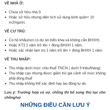
VỀ NHÀ Ở:
Chưa sở hữu nhà ở
Hoặc sở hữu nhưng diện tích sử dụng bình quân< 10
m2/người.
VỀ CƯ TRÚ:
Có hộ khẩu(nơi có dự án triển khai và không cần BHXH)
Hoặc KT3 1 năm trở lên + đóng BHXH 1 năm.
Hoặc xác nhận tạm trú 1 năm trở lên + đóng BHXH 1 năm.
VỀ THU NHẬP:
Thu nhập dưới mức chịu thuế TNCN ( dưới 9 triệu/tháng)
Thu nhập cao nhưng được giảm trừ gia cảnh về mức không
phải đóng thuế
Thu nhập không thể xác định hay lao động tự do.
Lưu ý: Trường hợp có vợ, chồng thì bổ sung thủ tục cho
chồng/vợ
NHỮNG ĐIỀU CẦN LƯU Ý