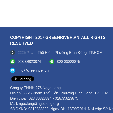
biến, chế tạo là lĩnh vực 
nhiều sự quan tâm của nhà 
ngoài với tổng số vốn là 2,5 
đến 73,4% tổng vốn đầu tư đă
tháng.
Lĩnh vực kinh doanh bất độ
thứ hai với tổng vốn đầu tư l
COPYRIGHT 2017 GREENRIVER.VN. ALL RIGHTS
USD, chiếm 10,1% tổng vốn 
RESERVED
thứ 3 là lĩnh vực bán buôn, bá
vốn đầu tư đăng ký là 222,
2225 Phạm Thế Hiển, Phường Bình Đông, TP.HCM
chiếm 6,5% tổng vốn đầu tư đ
028 39823874
028 39823875
Trong 2 tháng đầu năm 2017
gia và vùng lãnh thổ có dự á
info@greenriver.vn
Việt Nam. Singapore đứng vị 
với tổng vốn đầu tư là 881,
chiếm 25,8% tổng vốn đầu tư
Công ty TNHH 276 Ngọc Long
đứng thứ hai với tổng vốn đầ
Địa chỉ: 2225 Phạm Thế Hiển, Phường Bình Đông, TP.HCM
là 721,7 triệu USD, chiếm 21
Điện thoại: ‎028.39823874 - 028.39823875
đầu tư vào Việt Nam; Hàn Quố
Mail: ngoclong@ngoclong.org
thứ 3 với tổng vốn đầu tư đăn
Số ĐKKD: 0312933322. Ngày ĐK: 18/09/2014. Nơi cấp: Sở 
triệu USD, chiếm 18,7% tổng 