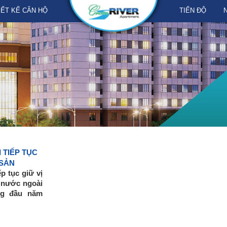
IẾT KẾ CĂN HỘ
TIẾN ĐỘ
 TIẾP TỤC
 SẢN
p tục giữ vị
ư nước ngoài
áng đầu năm
ư nước ngoài