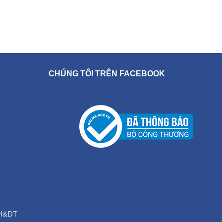
thu hút được
đầu tư nước
tỷ USD, chiếm
ng ký trong 2
ng sản đứng
à 345,5 triệu
CHÚNG TÔI TRÊN FACEBOOK
đầu tư. Đứng
n lẻ với tổng
6 triệu USD,
ăng ký.
 có 61 quốc
n đầu tư tại
trí thứ nhất
6 triệu USD,
; Trung Quốc
u tư đăng ký
,1% tổng vốn
c đứng vị trí
g ký là 637,1
KH&ĐT
vốn đầu tư.