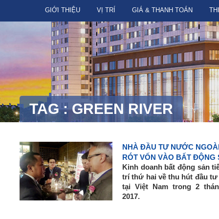
GIỚI THIỆU
VỊ TRÍ
GIÁ & THANH TOÁN
TH
TAG : GREEN RIVER
NHÀ ĐẦU TƯ NƯỚC NGOÀI
RÓT VỐN VÀO BẤT ĐỘNG
Kinh doanh bất động sản tiế
trí thứ hai về thu hút đầu t
tại Việt Nam trong 2 th
2017.
Theo công bố của Cục Đầu t