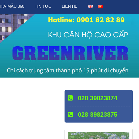
NHÀ MẪU 360
TIN TỨC
LIÊN HỆ
028 39823874
028 39823875